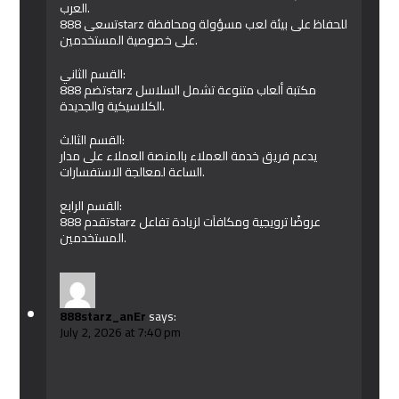
العرب.
تسعى 888starz للحفاظ على بيئة لعب مسؤولة ومحافظة
على خصوصية المستخدمين.
القسم الثاني:
تضم 888starz مكتبة ألعاب متنوعة تشمل السلاسل
الكلاسيكية والجديدة.
القسم الثالث:
يدعم فريق خدمة العملاء بالمنصة العملاء على مدار
الساعة لمعالجة الاستفسارات.
القسم الرابع:
تقدم 888starz عروضًا ترويجية ومكافآت لزيادة تفاعل
المستخدمين.
888starz_anEr
says:
July 2, 2026 at 7:40 pm