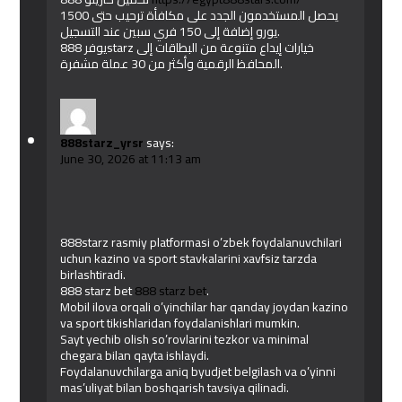
يحصل المستخدمون الجدد على مكافأة ترحيب حتى 1500
يورو إضافة إلى 150 فري سبين عند التسجيل.
يوفر 888starz خيارات إيداع متنوعة من البطاقات إلى
المحافظ الرقمية وأكثر من 30 عملة مشفرة.
888starz_yrsr
says:
June 30, 2026 at 11:13 am
888starz rasmiy platformasi o’zbek foydalanuvchilari
uchun kazino va sport stavkalarini xavfsiz tarzda
birlashtiradi.
888 starz bet
888 starz bet
.
Mobil ilova orqali o’yinchilar har qanday joydan kazino
va sport tikishlaridan foydalanishlari mumkin.
Sayt yechib olish so’rovlarini tezkor va minimal
chegara bilan qayta ishlaydi.
Foydalanuvchilarga aniq byudjet belgilash va o’yinni
mas’uliyat bilan boshqarish tavsiya qilinadi.