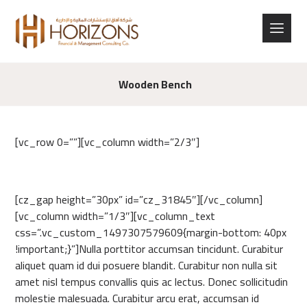
Wooden Bench
[vc_row 0=””][vc_column width=”2/3″]
[cz_gap height=”30px” id=”cz_31845″][/vc_column]
[vc_column width=”1/3″][vc_column_text
css=”.vc_custom_1497307579609{margin-bottom: 40px
!important;}”]Nulla porttitor accumsan tincidunt. Curabitur
aliquet quam id dui posuere blandit. Curabitur non nulla sit
amet nisl tempus convallis quis ac lectus. Donec sollicitudin
molestie malesuada. Curabitur arcu erat, accumsan id