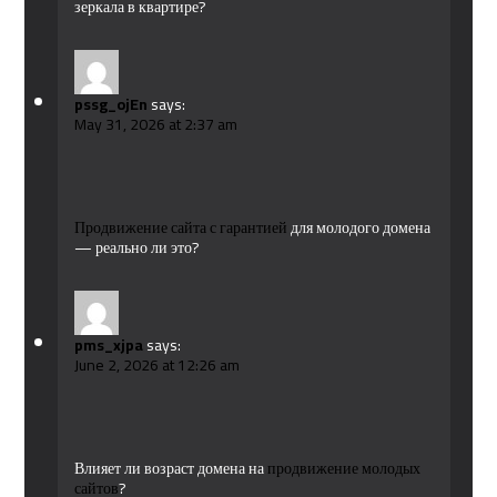
зеркала в квартире?
pssg_ojEn
says:
May 31, 2026 at 2:37 am
Продвижение сайта с гарантией
для молодого домена
— реально ли это?
pms_xjpa
says:
June 2, 2026 at 12:26 am
Влияет ли возраст домена на
продвижение молодых
сайтов
?