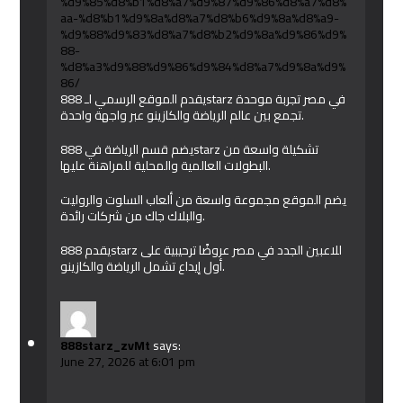
%d9%85%d8%b1%d8%a7%d9%87%d9%86%d8%a7%d8%
aa-%d8%b1%d9%8a%d8%a7%d8%b6%d9%8a%d8%a9-
%d9%88%d9%83%d8%a7%d8%b2%d9%8a%d9%86%d9%
88-
%d8%a3%d9%88%d9%86%d9%84%d8%a7%d9%8a%d9%
86/
يقدم الموقع الرسمي لـ 888starz في مصر تجربة موحدة
تجمع بين عالم الرياضة والكازينو عبر واجهة واحدة.
يضم قسم الرياضة في 888starz تشكيلة واسعة من
البطولات العالمية والمحلية للمراهنة عليها.
يضم الموقع مجموعة واسعة من ألعاب السلوت والروليت
والبلاك جاك من شركات رائدة.
يقدم 888starz للاعبين الجدد في مصر عروضًا ترحيبية على
أول إيداع تشمل الرياضة والكازينو.
888starz_zvMt
says:
June 27, 2026 at 6:01 pm