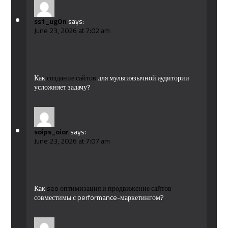
ss1_ugOn
says:
June 23, 2026 at 7:02 am
Как
создание сайтов
для мультиязычной аудитории
усложняет задачу?
soips_oior
says:
June 23, 2026 at 7:07 am
Как
seo оптимизация и продвижение сайтов
совместимы с performance-маркетингом?