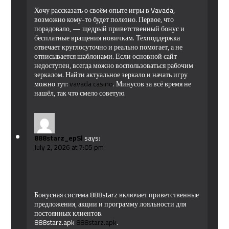
Хочу рассказать о своём опыте игры в Vavada,
возможно кому-то будет полезно. Первое, что
порадовало, — щедрый приветственный бонус и
бесплатные вращения новичкам. Техподдержка
отвечает круглосуточно и реально помогает, а не
отписывается шаблонами. Если основной сайт
недоступен, всегда можно воспользоваться рабочим
зеркалом. Найти актуальное зеркало и начать игру
можно тут:
vavada casino
. Минусов за всё время не
нашёл, так что смело советую.
888starz_epSl
says:
July 2, 2026 at 7:05 pm
Бонусная система 888starz включает приветственные
предложения, акции и программу лояльности для
постоянных клиентов.
888starz.apk
888starz.apk
.