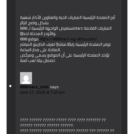
تُبرز الصفحة الرئيسية المباريات الحية والعناوين الأكثر شعبية
بشكل واضح للزائر.
تستعرض الواجهة الرئيسية لـ 888starz المباريات القادمة
والأودز المحدثة لحظيًا.
موقع 888
https://888starz-eg-africa.com/
توفر الصفحة الرئيسية رابطًا مباشرًا لغرف الكازينو المباشر
المتاحة على مدار الساعة.
تؤكد الصفحة الرئيسية على أن الموقع رسمي ومرخّص
لضمان بيئة لعب آمنة.
888starz_zoSr
says:
June 27, 2026 at 7:20 pm
???? ?????? ?????? ????? ???? ???? ??????? ??
?????? ?????? ?????? ??????.
???? ?????? ??????? ???????? ?????? ??? ?????? ??