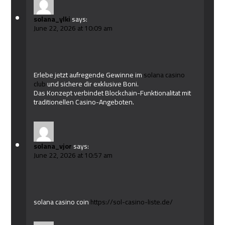
solana_ylki
says:
June 22, 2026 at 10:09 am
Erlebe jetzt aufregende Gewinne im
solana casino
club
und sichere dir exklusive Boni.
Das Konzept verbindet Blockchain-Funktionalitat mit
traditionellen Casino-Angeboten.
solana_vjor
says:
June 22, 2026 at 10:57 am
solana casino coin
https://sol-casino-liste.de/