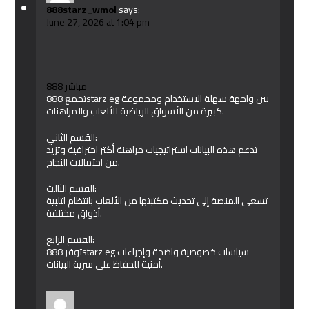
888starz_wmol
says:
June 27, 2026 at 1:04 pm
888 مباشر
تجمع 888starz eg بين واجهة سهلة الاستخدام ومجموعة
كبيرة من الأسواق الرياضية للألعاب والمراهنات.
القسم الثاني:
تدعم هذه البيانات استراتيجيات مراهنة أكثر احترافية وتزيد
من احتمالات النجاح.
القسم الثالث:
تسعى المنصة إلى تحديث مكتبتها من الألعاب بانتظام لتلبية
أذواق مختلفة.
القسم الرابع:
توفر 888starz eg سياسات خصوصية واضحة وإجراءات
أمنية للحفاظ على سرية البيانات.