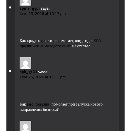
spms_gypi
says:
June 25, 2026 at 10:17 pm
Как крауд-маркетинг помогает, когда идёт
SEO
продвижение молодого сайта
на старте?
spk_grOt
says:
June 25, 2026 at 11:13 pm
Как
seo под ключ
помогает при запуске нового
направления бизнеса?