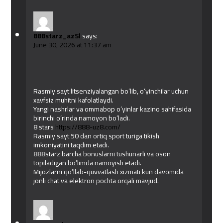
888starz_azSl
says:
June 30, 2026 at 11:37 am
Rasmiy sayt litsenziyalangan bo’lib, o’yinchilar uchun
xavfsiz muhitni kafolatlaydi.
Yangi nashrlar va ommabop o’yinlar kazino sahifasida
birinchi o’rinda namoyon bo’ladi.
8 stars
https://888-uz8.com/
Rasmiy sayt 50 dan ortiq sport turiga tikish
imkoniyatini taqdim etadi.
888starz barcha bonuslarni tushunarli va oson
topiladigan bo’limda namoyish etadi.
Mijozlarni qo’llab-quvvatlash xizmati kun davomida
jonli chat va elektron pochta orqali mavjud.