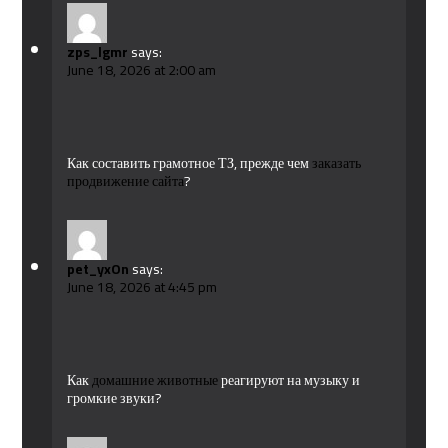
zps_lgmr
says:
June 18, 2026 at 2:00 am
Как составить грамотное ТЗ, прежде чем
заказать
продвижение сайта
?
pet_yxOn
says:
June 18, 2026 at 4:45 pm
Как
домашние животные
реагируют на музыку и
громкие звуки?