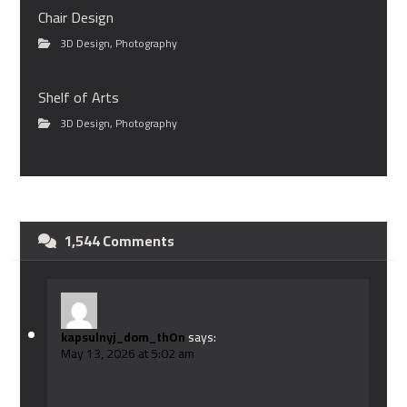
Chair Design
3D Design
,
Photography
Shelf of Arts
3D Design
,
Photography
1,544 Comments
kapsulnyj_dom_thOn
says:
May 13, 2026 at 5:02 am