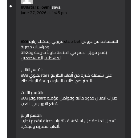
888starz_ovmi
says:
June 27, 2026 at 1:45 pm
عزيزتي، يمكنك زيارة
888 starz bet
للاستفادة من عروض
ومراهنات حصرية.
يُقدم فريق الدعم في المنصة حلولاً سريعة وفعّالة
لمشكلات المستخدمين.
القسم الثاني:
تحتوي 888starz على تشكيلة كبيرة من ألعاب الكازينو
الافتراضي كآلات السلوت ولعبة البلاك جاك.
القسم الثالث:
توفر 888starz خيارات لتعيين حدود مالية وفواصل مؤقتة
تمنع التهور في اللعب.
القسم الرابع:
تعمل المنصة على استكشاف تقنيات حديثة لتقديم تجارب
ألعاب متميزة ومبتكرة.