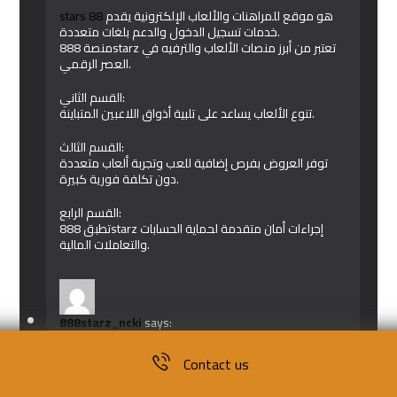
stars 88
هو موقع للمراهنات والألعاب الإلكترونية يقدم
خدمات تسجيل الدخول والدعم بلغات متعددة.
منصة 888starz تعتبر من أبرز منصات الألعاب والترفيه في
العصر الرقمي.
القسم الثاني:
تنوع الألعاب يساعد على تلبية أذواق اللاعبين المتباينة.
القسم الثالث:
توفر العروض بفرص إضافية للعب وتجربة ألعاب متعددة
دون تكلفة فورية كبيرة.
القسم الرابع:
تطبق 888starz إجراءات أمان متقدمة لحماية الحسابات
والتعاملات المالية.
888starz_ncki
says:
July 2, 2026 at 8:25 pm
Contact us