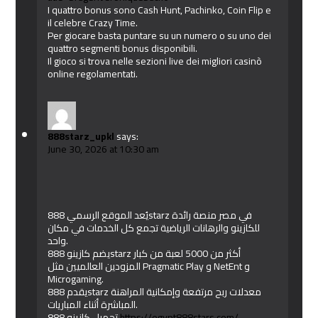
I quattro bonus sono Cash Hunt, Pachinko, Coin Flip e
il celebre Crazy Time.
Per giocare basta puntare su un numero o su uno dei
quattro segmenti bonus disponibili.
Il gioco si trova nelle sezioni live dei migliori casinò
online regolamentati.
888starz_upkl
says:
June 30, 2026 at 10:30 am
يُعد الموقع الرسمي 888starz في مصر منصة رائدة
للكازينو والرهانات الرياضية تجمع كل الخدمات في مكان
واحد.
يضم كازينو 888starz أكثر من 5000 لعبة من كبار
المزودين العالميين مثل Pragmatic Play و NetEnt و
Microgaming.
يقدم 888starz معدلات ربح مرتفعة وإمكانية المراهنة
المباشرة أثناء المباريات.
تحميل كازينو 888
https://egypt888stars.com/