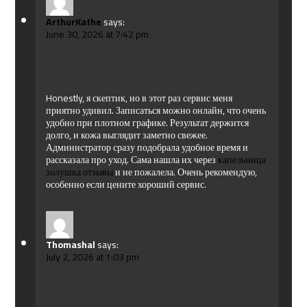
ArthurKathe
says:
June 30, 2026 at 7:42 pm
Honestly, я скептик, но в этот раз сервис меня
приятно удивил. Записаться можно онлайн, что очень
удобно при плотном графике. Результат держится
долго, и кожа выглядит заметно свежее.
Администратор сразу подобрала удобное время и
рассказала про уход. Сама нашла их через
капельница
золушка отзывы
и не пожалела. Очень рекомендую,
особенно если цените хороший сервис.
Thomashal
says:
July 2, 2026 at 1:03 pm