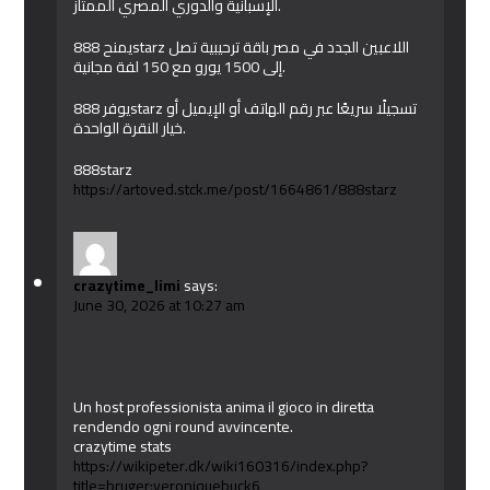
الإسبانية والدوري المصري الممتاز.
يمنح 888starz اللاعبين الجدد في مصر باقة ترحيبية تصل
إلى 1500 يورو مع 150 لفة مجانية.
يوفر 888starz تسجيلًا سريعًا عبر رقم الهاتف أو الإيميل أو
خيار النقرة الواحدة.
888starz
https://artoved.stck.me/post/1664861/888starz
crazytime_limi
says:
June 30, 2026 at 10:27 am
Un host professionista anima il gioco in diretta
rendendo ogni round avvincente.
crazytime stats
https://wikipeter.dk/wiki160316/index.php?
title=bruger:veroniquebuck6