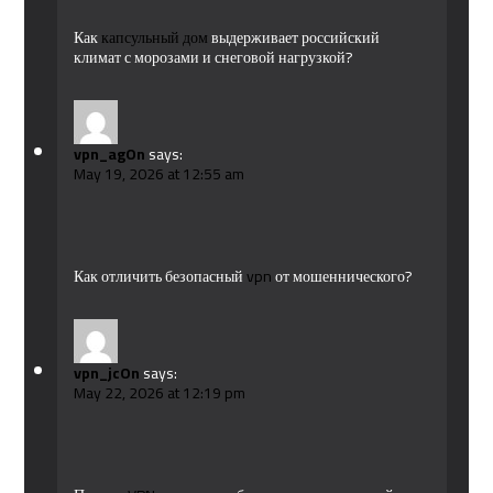
Как
капсульный дом
выдерживает российский
климат с морозами и снеговой нагрузкой?
vpn_agOn
says:
May 19, 2026 at 12:55 am
Как отличить безопасный
vpn
от мошеннического?
vpn_jcOn
says:
May 22, 2026 at 12:19 pm