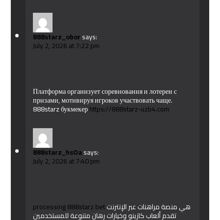
888starz_obor
says:
July 2, 2026 at 7:22 pm
Платформа организует соревнования и лотереи с
призами, мотивируя игроков участвовать чаще.
888starz букмекер
https://888starz-uzb4.com
888starz_hsOa
says:
July 2, 2026 at 7:40 pm
processing 888starz bet
هي منصة مراهنات عبر الإنترنت
تقدم ألعاب كازينو وخيارات رهان متنوعة للمستخدمين