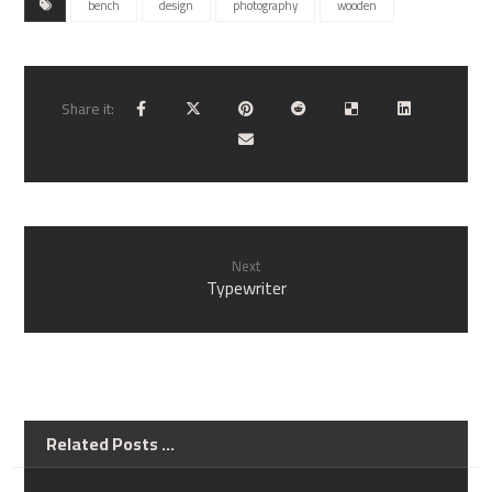
bench
design
photography
wooden
Next
Typewriter
Related Posts ...