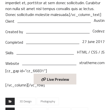
imperdiet et, porttitor at sem donec sollicitudin. Curabitur
non nulla sit amet nisl tempus convallis quis ac lectus.
Donec sollicitudin molestie malesuada.[/vc_column_text]
Austin
Client
Codevz
Created by
27 June 2017
Completed
HTML / CSS / JS
Skills
xtratheme.com
Website
[cz_gap id=”cz_66831″]
Live Preview
[/vc_column][/vc_row]
3D Design
Photography