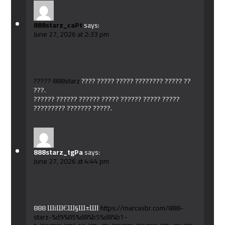
888starz_caPt
says:
June 27, 2026 at 2:33 pm
????? 888starz
???? ????? ????? ???????? ????? ??
???.
?????? ?????? ?????? ????? ?????? ????? ?????
????????? ??????? ?????.
888starz_tgPa
says:
June 27, 2026 at 4:44 pm
888 ШіШЄШ§Ш±ШІ
https://marcasbr.com/888-
starz-%d9%85%d8%b5%d8%b1-