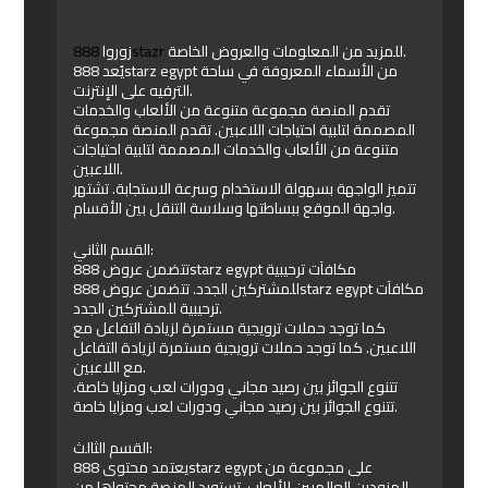
زوروا
888stazr
للمزيد من المعلومات والعروض الخاصة.
يُعد 888starz egypt من الأسماء المعروفة في ساحة
الترفيه على الإنترنت.
تقدم المنصة مجموعة متنوعة من الألعاب والخدمات
المصممة لتلبية احتياجات اللاعبين. تقدم المنصة مجموعة
متنوعة من الألعاب والخدمات المصممة لتلبية احتياجات
اللاعبين.
تتميز الواجهة بسهولة الاستخدام وسرعة الاستجابة. تشتهر
واجهة الموقع ببساطتها وسلاسة التنقل بين الأقسام.
القسم الثاني:
تتضمن عروض 888starz egypt مكافآت ترحيبية
للمشتركين الجدد. تتضمن عروض 888starz egypt مكافآت
ترحيبية للمشتركين الجدد.
كما توجد حملات ترويجية مستمرة لزيادة التفاعل مع
اللاعبين. كما توجد حملات ترويجية مستمرة لزيادة التفاعل
مع اللاعبين.
تتنوع الجوائز بين رصيد مجاني ودورات لعب ومزايا خاصة.
تتنوع الجوائز بين رصيد مجاني ودورات لعب ومزايا خاصة.
القسم الثالث:
يعتمد محتوى 888starz egypt على مجموعة من
المزودين العالميين للألعاب. تستورد المنصة محتواها من