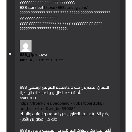
???????? ??? ??????? ???????.
888 starz bet
https://888starseg.com/
????? ??????? ??? ??? ???? ????? ?????? ????????
?? ????? ?????? ????.
???? ?????? ??????? ?? ???? ???????? ?? ????
???????? ??????? ???????.
888_jfpn
says:
June 30, 2026 at 9:11 am
يقدم الموقع الرسمي 888starz للاعبين المصريين بيئة
آمنة تضم الكازينو والمراهنات الرياضية.
starz888
https://fromkorea.peoplead.kr/bbs/board.php?
bo_table=free&wr_id=390684
يضم الكازينو آلاف العناوين من السلوت والروليت والبلاك
جاك من مطورين رائدين.
يبرز 888starz أهم المباريات وخيارات المراهنة في مقدمة