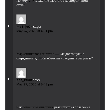
Почему
VPN
может не работать в корпоративной
сети?
ma1_jvOn
says:
May 24, 2026 at 4:51 pm
Маркетинговое агентство
— как долго нужно
сотрудничать, чтобы объективно оценить результат?
pet_zdOn
says:
May 27, 2026 at 9:43 pm
Как
домашние животные
реагируют на появление