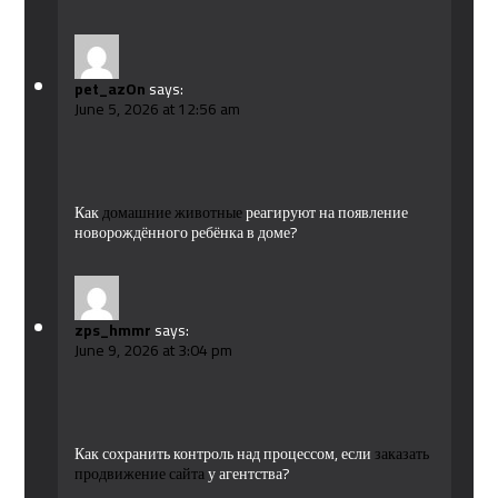
pet_azOn
says:
June 5, 2026 at 12:56 am
Как
домашние животные
реагируют на появление
новорождённого ребёнка в доме?
zps_hmmr
says:
June 9, 2026 at 3:04 pm
Как сохранить контроль над процессом, если
заказать
продвижение сайта
у агентства?