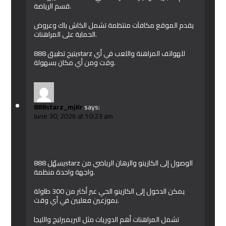
قسم الرياضة.
يقدم الموقع مكافآت منتظمة تشمل الكاش باك وعروض
الحماية على المراهنات.
يتيح تطبيق 888starz للهواتف المراهنة واللعب في أي
وقت ومن أي مكان بسهولة.
888starz_mjKr
says:
June 30, 2026 at 10:23 am
يسهّل 888starz الوصول إلى الكازينو والرهان الرياضي من
واجهة واحدة منظمة.
يمكن الدخول إلى الكازينو الحي عبر أكثر من 300 طاولة
بموزعين فعليين في أي وقت.
تشمل المراهنات أهم الدوريات مثل البريميرليج والليجا