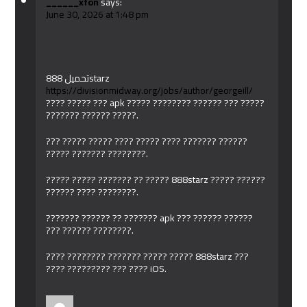
______xfon
says:
June 30, 2026 at 1:48 pm
تحميل 888starz
https://divisionmidway.org/jobs/author/georgeill/
???? ????? ??? apk ????? ???????? ?????? ??? ?????
??????? ?????? ?????.
??? ????? ????? ???? ????? ???? ??????? ??????
????? ??????? ????????.
????? ????? ??????? ?? ????? 888starz ????? ??????
?????? ???? ????????.
??????? ?????? ?? ??????? apk ??? ?????? ??????
??? ?????? ????????.
???? ???????? ??????? ????? ????? 888starz ???
???? ????????? ??? ???? iOS.