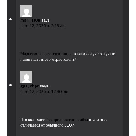
ma1_ziOn
says:
June 12, 2026 at 2:19 am
Маркетинговое агентство
— в каких случаях лучше
нанять штатного маркетолога?
gps_obpr
says:
June 12, 2026 at 12:30 pm
Что включает
Гео продвижение сайта
и чем оно
отличается от обычного SEO?